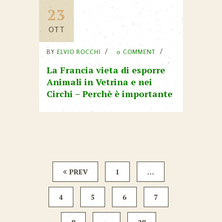
23
OTT
BY
ELVIO ROCCHI
0 COMMENT
La Francia vieta di esporre
Animali in Vetrina e nei
Circhi – Perchè è importante
PREV
1
…
4
5
6
7