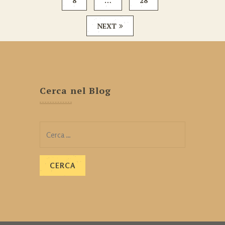
8
…
28
NEXT
Cerca nel Blog
Ricerca
per: