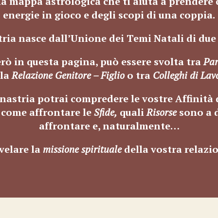
a mappa astrologica che ti aiuta a prendere 
energie in gioco e degli scopi di una coppia.
tria nasce dall’Unione dei
Temi Natali di due
erò in questa pagina, può essere svolta tra
Par
lla
Relazione Genitore – Figlio
o tra
Colleghi di Lav
inastria potrai compredere le vostre Affinità
 come affrontare le
Sfide,
quali
Risorse
sono a 
affrontare e, naturalmente…
velare la
missione spirituale
della vostra relazi