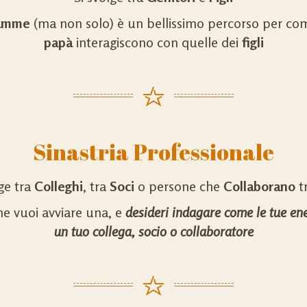
mamme
(ma non solo) è un bellissimo percorso per co
papà
interagiscono con quelle dei
figli
Sinastria Professionale
lge tra
C
olleghi
, tra
Soci
o persone che
Collaborano
tr
 ne vuoi avviare una, e
desideri indagare come le tue ener
un tuo collega, socio o collaboratore