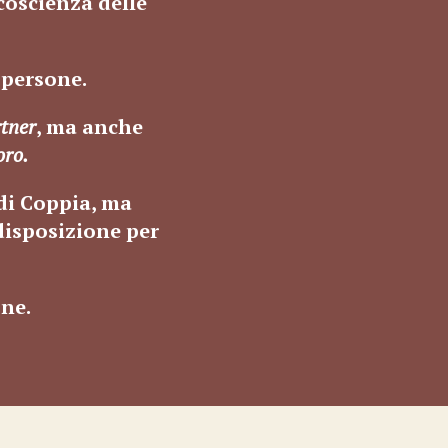
coscienza delle
 persone.
tner
, ma anche
oro.
 di Coppia, ma
disposizione per
one.