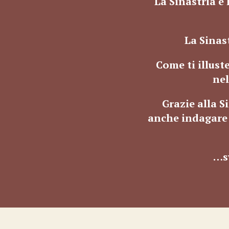
La
Sinastria è
l
La Sinas
Come ti illust
ne
Grazie alla S
anche indagare
…s