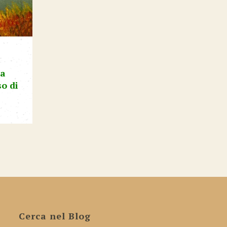
za
so di
Cerca nel Blog