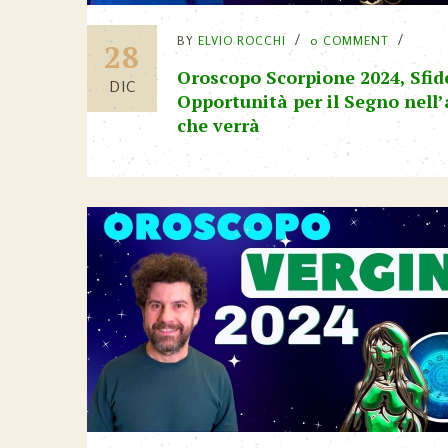
BY
ELVIO ROCCHI
0 COMMENT
28
Oroscopo Scorpione 2024, Sfid
DIC
Opportunità per il Segno nell
che verrà