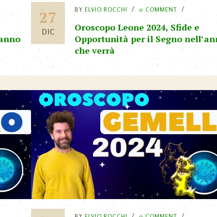
BY
ELVIO ROCCHI
0 COMMENT
27
Oroscopo Leone 2024, Sfide e
DIC
’anno
Opportunità per il Segno nell’a
che verrà
BY
ELVIO ROCCHI
0 COMMENT