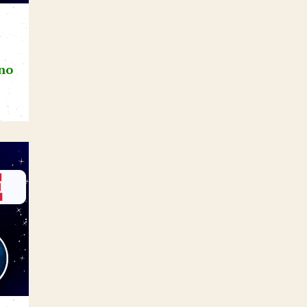
e
nno