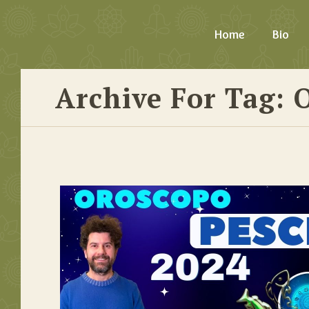
Home
Bio
Archive For Tag: 