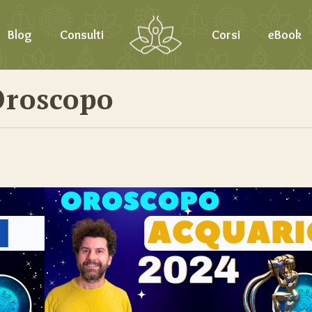
Blog
Consulti
Corsi
eBook
Oroscopo