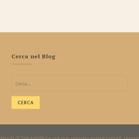
Cerca nel Blog
Ricerca
per:
ntenuti di Spiraglidiluce.org non possono essere copiati, ripro