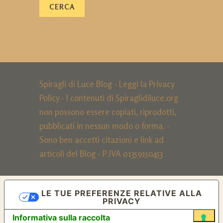
Spiragli di Luce Blog - Leggi la
Privacy
Policy
- I contenuti di Spiraglidiluce.org
non possono essere copiati, riprodotti,
pubblicati in nessun modo o forma. -
Sono ben accetti citazioni e link ad
articoli del Blog - P.IVA 01359150453
LE TUE PREFERENZE RELATIVE ALLA
PRIVACY
Informativa sulla raccolta