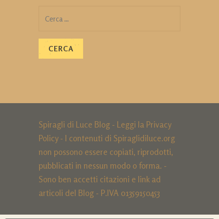
Ricerca
per:
Spiragli di Luce Blog - Leggi la
Privacy
Policy
- I contenuti di Spiraglidiluce.org
non possono essere copiati, riprodotti,
pubblicati in nessun modo o forma. -
Sono ben accetti citazioni e link ad
articoli del Blog - P.IVA 01359150453