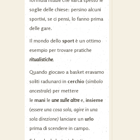
formula
rituale
che varca spesso le
soglie delle chiese: persino alcuni
sportivi, se ci pensi, lo fanno prima
delle gare.
Il mondo dello
sport
è un ottimo
esempio per trovare pratiche
ritualistiche
.
Quando giocavo a basket eravamo
soliti radunarci in
cerchio
(
simbolo
ancestrale
) per mettere
le
mani
le
une sulle altre
e,
insieme
(
essere una cosa sola, agire in una
sola direzione)
lanciare un
urlo
prima di scendere in campo.