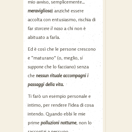
mio avviso, semplicemente…
meravigliosa
) anziché essere
accolta con entusiasmo, rischia di
far
storcere il naso
a chi non è
abituato a farla.
Ed è così che le persone crescono
e “maturano” (o, meglio,
si
suppone
che lo facciano) senza
che
nessun rituale accompagni
i
passaggi della vita.
Ti farò un esempio personale e
intimo, per rendere l’idea di cosa
intendo. Quando ebbi le mie
prime
polluzioni notturne
, non lo
raccontai a nessuno.