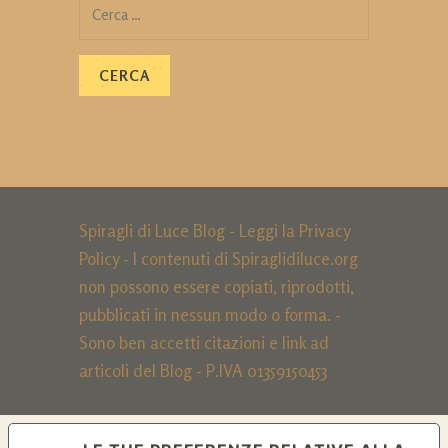
Ricerca
per:
Spiragli di Luce Blog - Leggi la
Privacy
Policy
- I contenuti di Spiraglidiluce.org
non possono essere copiati, riprodotti,
pubblicati in nessun modo o forma. -
Sono ben accetti citazioni e link ad
articoli del Blog - P.IVA 01359150453