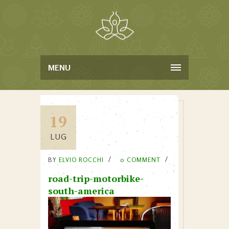
MENU
19
LUG
BY
ELVIO ROCCHI
0 COMMENT
road-trip-motorbike-
south-america