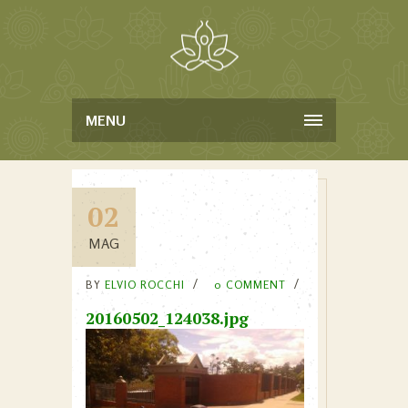
MENU
02
MAG
BY
ELVIO ROCCHI
0 COMMENT
20160502_124038.jpg