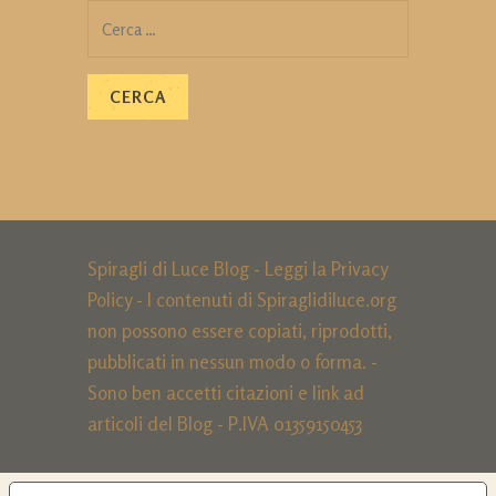
Ricerca
per:
Spiragli di Luce Blog - Leggi la
Privacy
Policy
- I contenuti di Spiraglidiluce.org
non possono essere copiati, riprodotti,
pubblicati in nessun modo o forma. -
Sono ben accetti citazioni e link ad
articoli del Blog - P.IVA 01359150453