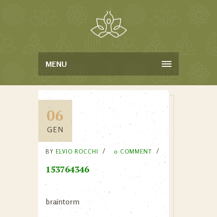
MENU
06
GEN
BY
ELVIO ROCCHI
0 COMMENT
153764346
braintorm