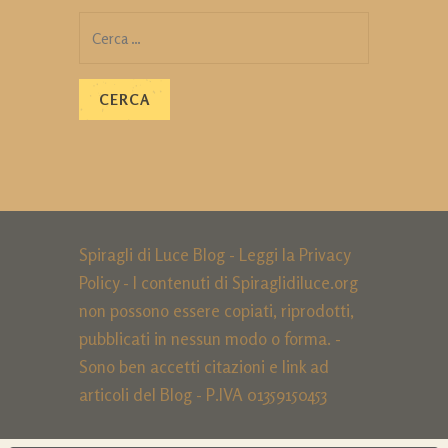
Ricerca
per:
Spiragli di Luce Blog - Leggi la
Privacy
Policy
- I contenuti di Spiraglidiluce.org
non possono essere copiati, riprodotti,
pubblicati in nessun modo o forma. -
Sono ben accetti citazioni e link ad
articoli del Blog - P.IVA 01359150453