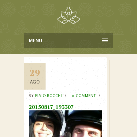
MENU
29
AGO
BY
ELVIO ROCCHI
0 COMMENT
20150817_193307