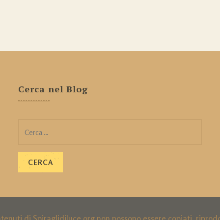
Cerca nel Blog
Ricerca
per:
ntenuti di Spiraglidiluce.org non possono essere copiati, ripro