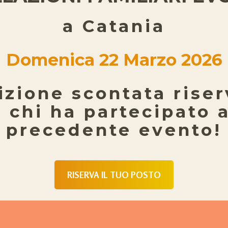
a Catania
Domenica 22 Marzo 2026
izione scontata rise
a chi ha partecipato a
precedente evento!
RISERVA IL TUO POSTO