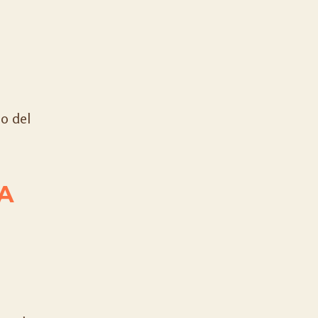
no del
A