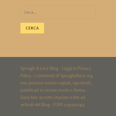
Ricerca
per:
Spiragli di Luce Blog - Leggi la
Privacy
Policy
- I contenuti di Spiraglidiluce.org
non possono essere copiati, riprodotti,
pubblicati in nessun modo o forma. -
Sono ben accetti citazioni e link ad
articoli del Blog - P.IVA 01359150453