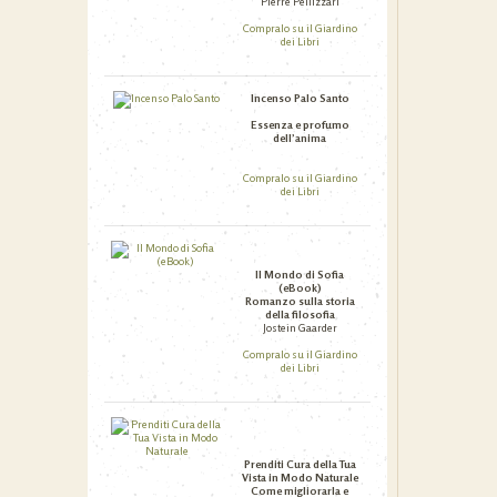
Pierre Pellizzari
Compralo su il Giardino
dei Libri
Incenso Palo Santo
Essenza e profumo
dell’anima
Compralo su il Giardino
dei Libri
Il Mondo di Sofia
(eBook)
Romanzo sulla storia
della filosofia
Jostein Gaarder
Compralo su il Giardino
dei Libri
Prenditi Cura della Tua
Vista in Modo Naturale
Come migliorarla e