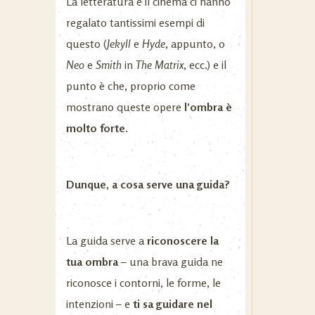
La letteratura e il cinema ci hanno
regalato tantissimi esempi di
questo (
Jekyll
e
Hyde
, appunto, o
Neo
e
Smith
in
The Matrix
, ecc.) e il
punto è che, proprio come
mostrano queste opere
l’ombra è
molto forte.
Dunque, a cosa serve una guida?
La guida serve a
riconoscere la
tua ombra
– una brava guida ne
riconosce i contorni, le forme, le
intenzioni – e
ti sa guidare nel