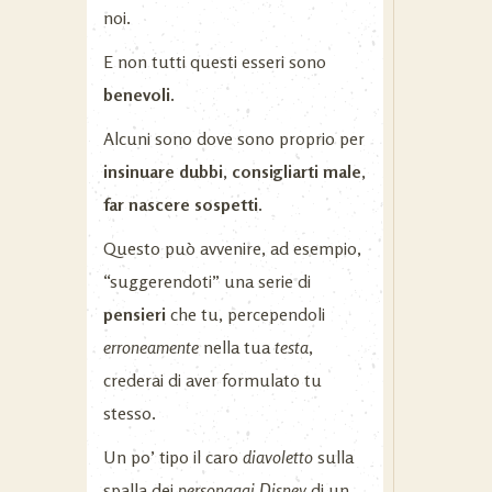
noi.
E non tutti questi esseri sono
benevoli.
Alcuni sono dove sono proprio per
insinuare dubbi
,
consigliarti male
,
far nascere sospetti
.
Questo può avvenire, ad esempio,
“suggerendoti” una serie di
pensieri
che tu, percependoli
erroneamente
nella tua
testa
,
crederai di aver formulato tu
stesso.
Un po’ tipo il caro
diavoletto
sulla
spalla dei
personaggi Disney
di un