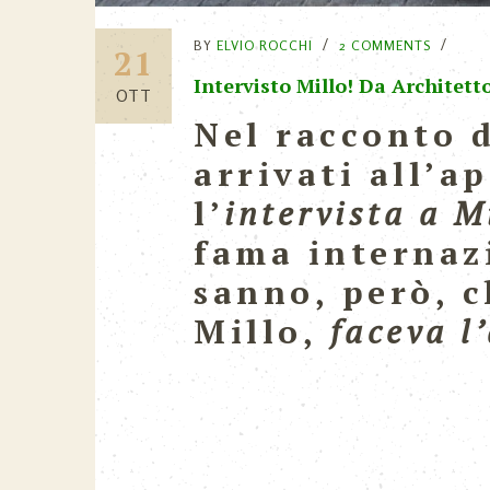
BY
ELVIO ROCCHI
2 COMMENTS
21
Intervisto Millo! Da Architetto
OTT
Nel racconto d
arrivati all’
l’
intervista a M
fama internaz
sanno, però, 
Millo,
faceva l