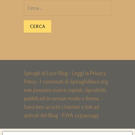
Ricerca
per:
Spiragli di Luce Blog - Leggi la
Privacy
Policy
- I contenuti di Spiraglidiluce.org
non possono essere copiati, riprodotti,
pubblicati in nessun modo o forma. -
Sono ben accetti citazioni e link ad
articoli del Blog - P.IVA 01359150453